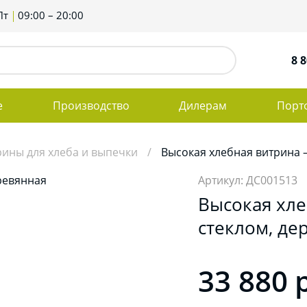
Пт
09:00 – 20:00
8 8
е
Производство
Дилерам
Порт
рины для хлеба и выпечки
Высокая хлебная витрина 
Артикул: ДС001513
Высокая хле
стеклом, де
33 880