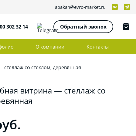
abakan@evro-market.ru
00 302 32 14
Обратный звонок
фолио
О компании
Контакты
— стеллаж со стеклом, деревянная
бная витрина — стеллаж со
ревянная
руб.