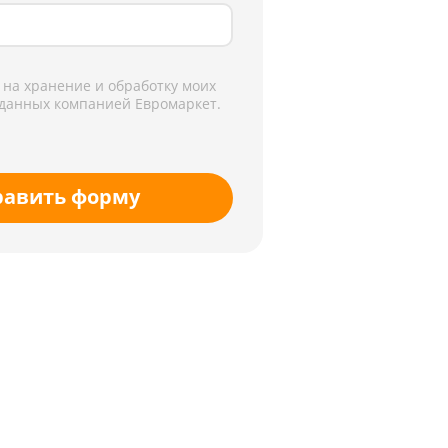
 на хранение и обработку моих
данных компанией Евромаркет.
равить форму