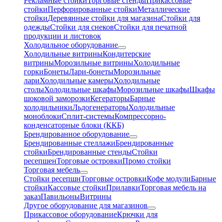
Рекламные стойки
Торговые стенды
Прикассовые
стойки
Перфорированные стойки
Металлические
стойки
Деревянные стойки для магазина
Стойки для
одежды
Стойки для снеков
Стойки для печатной
продукции и листовок
Холодильное оборудование
Холодильные витрины
Кондитерские
витрины
Морозильные витрины
Холодильные
горки
Бонеты
Лари-бонеты
Морозильные
лари
Холодильные камеры
Холодильные
столы
Холодильные шкафы
Морозильные шкафы
Шкафы
шоковой заморозки
Кегераторы
Барные
холодильники
Льдогенераторы
Холодильные
моноблоки
Сплит-системы
Компрессорно-
конденсаторные блоки (ККБ)
Брендированное оборудование
Брендированные стеллажи
Брендированные
стойки
Брендированные стенды
Стойки
ресепшен
Торговые островки
Промо стойки
Торговая мебель
Стойки ресепшн
Торговые островки
Кофе модули
Барные
стойки
Кассовые стойки
Прилавки
Торговая мебель на
заказ
Павильоны
Витрины
Другое оборудование для магазинов
Прикассовое оборудование
Крючки для