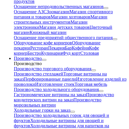
продуктов
Оснащение непродовольственных магазинов
Оснащение АЗС
Зоомагазин
Магазин спортивного
питания и товаров
Магазин хозтоваров
Магазин
строительных инструментов
Магазин
электроники
Магазин детских товаров
Цветочный
магазин
Книжный магазин
Оснащение предприятий общественного питания
Оборудование кофе корнеров
Оборудование
пекарни
Ресторан
Пекарня
Бар
Кофейня
Кофе
корнер
Бистро
Кулинария
Фуд корт
Столовая
Производство
Производство
Производство торгового оборудования
Производство стеллажей
Торговые витрины на
заказ
Перфорированные панели
Изготовление изделий из
проволоки
Изготовление стоек
Торговая мебель
Производство холодильного оборудования
Гастрономические витрины на заказ
Производство
кондитерских витрин на заказ
Производство
морозильных витрин
Холодильные горки на заказ
Производство холодильных горок для овощей и
фруктов
Холодильные витрины для овощей и
фруктов
Холодильные витрины для напитков на