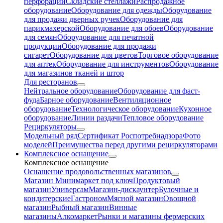
перфорации
Складские стеллажи
Распродажное
оборудование
Оборудование для одежды
Оборудование
для продажи дверных ручек
Оборудование для
парикмахерской
Оборудование для обоев
Оборудование
для семян
Оборудование для печатной
продукции
Оборудование для продажи
сигарет
Оборудование для цветов
Торговое оборудование
для аптек
Оборудование для инструментов
Оборудование
для магазинов тканей и штор
Для ресторанов
Нейтральное оборудование
Оборудование для фаст-
фуда
Барное оборудование
Вентиляционное
оборудование
Технологическое оборудование
Кухонное
оборудование
Линии раздачи
Тепловое оборудование
Рециркуляторы
Модельный ряд
Сертификат Роспотребнадзора
Фото
моделей
Преимущества перед другими рециркуляторами
Комплексное оснащение
Комплексное оснащение
Оснащение продовольственных магазинов
Магазин Минимаркет под ключ
Продуктовый
магазин
Универсам
Магазин-дискаунтер
Булочные и
кондитерские
Гастроном
Мясной магазин
Овощной
магазин
Рыбный магазин
Винные
магазины
Алкомаркет
Рынки и магазины фермерских