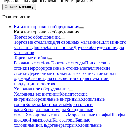
персональных данных компанией Евромаркет.
Оставить заявку
Главное меню
Каталог торгового оборудования
Каталог торгового оборудования
Торговое оборудование
Торговые стеллажи
Для овощных магазинов
Для винного
магазина
Для хлеба и выпечки
Другое оборудование для
магазинов
Торговые стойки
Рекламные стойки
Торговые стенды
Прикассовые
стойки
Перфорированные стойки
Металлические
стойки
Деревянные стойки для магазина
Стойки для
одежды
Стойки для снеков
Стойки для печатной
продукции и листовок
Холодильное оборудование
Холодильные витрины
Кондитерские
витрины
Морозильные витрины
Холодильные
горки
Бонеты
Лари-бонеты
Морозильные
лари
Холодильные камеры
Холодильные
столы
Холодильные шкафы
Морозильные шкафы
Шкафы
шоковой заморозки
Кегераторы
Барные
холодильники
Льдогенераторы
Холодильные