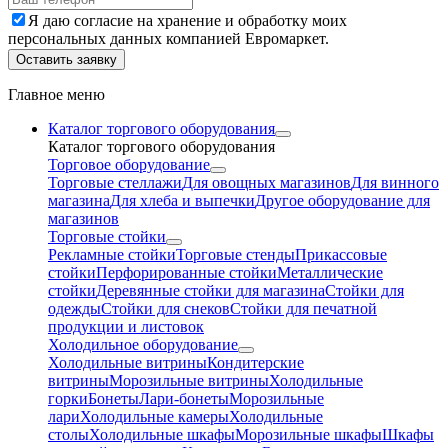
Я даю согласие на хранение и обработку моих
персональных данных компанией Евромаркет.
Оставить заявку
Главное меню
Каталог торгового оборудования
Каталог торгового оборудования
Торговое оборудование
Торговые стеллажи
Для овощных магазинов
Для винного
магазина
Для хлеба и выпечки
Другое оборудование для
магазинов
Торговые стойки
Рекламные стойки
Торговые стенды
Прикассовые
стойки
Перфорированные стойки
Металлические
стойки
Деревянные стойки для магазина
Стойки для
одежды
Стойки для снеков
Стойки для печатной
продукции и листовок
Холодильное оборудование
Холодильные витрины
Кондитерские
витрины
Морозильные витрины
Холодильные
горки
Бонеты
Лари-бонеты
Морозильные
лари
Холодильные камеры
Холодильные
столы
Холодильные шкафы
Морозильные шкафы
Шкафы